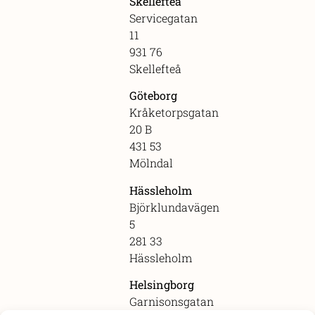
Skellefteå
Servicegatan
11
931 76
Skellefteå
Göteborg
Kråketorpsgatan
20 B
431 53
Mölndal
Hässleholm
Björklundavägen
5
281 33
Hässleholm
Helsingborg
Garnisonsgatan