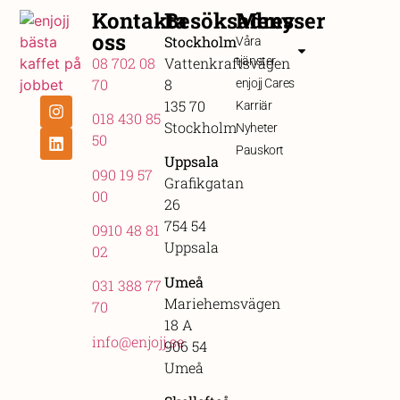
Kontakta
Besöksadresser
Meny
oss
Stockholm
Våra
08 702 08
Vattenkraftsvägen
tjänster
70
8
enjojj Cares
135 70
Karriär
018 430 85
Stockholm
Nyheter
50
Pauskort
Uppsala
090 19 57
Grafikgatan
00
26
754 54
0910 48 81
Uppsala
02
Umeå
031 388 77
Mariehemsvägen
70
18 A
info@enjojj.se
906 54
Umeå