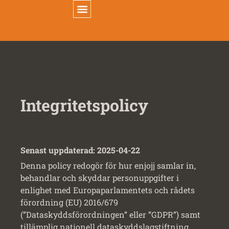
VÅRA TJÄNSTER
ENJOJJ CARES
Integritetspolicy
Senast uppdaterad: 2025-04-22
Denna policy redogör för hur enjojj samlar in,
behandlar och skyddar personuppgifter i
enlighet med Europaparlamentets och rådets
förordning (EU) 2016/679
(”Dataskyddsförordningen” eller ”GDPR”) samt
tillämplig nationell dataskyddslagstiftning.