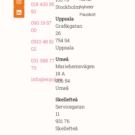
018 430 85
Stockholm
Nyheter
50
Pauskort
Uppsala
090 19 57
Grafikgatan
00
26
754 54
0910 48 81
Uppsala
02
Umeå
031 388 77
Mariehemsvägen
70
18 A
info@enjojj.se
906 54
Umeå
Skellefteå
Servicegatan
11
931 76
Skellefteå