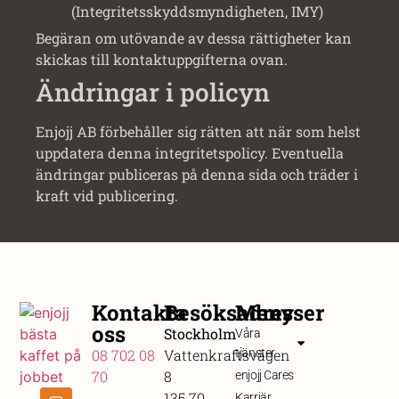
(Integritetsskyddsmyndigheten, IMY)
Begäran om utövande av dessa rättigheter kan
skickas till kontaktuppgifterna ovan.
Ändringar i policyn
Enjojj AB förbehåller sig rätten att när som helst
uppdatera denna integritetspolicy. Eventuella
ändringar publiceras på denna sida och träder i
kraft vid publicering.
Kontakta
Besöksadresser
Meny
oss
Stockholm
Våra
08 702 08
Vattenkraftsvägen
tjänster
70
8
enjojj Cares
135 70
Karriär