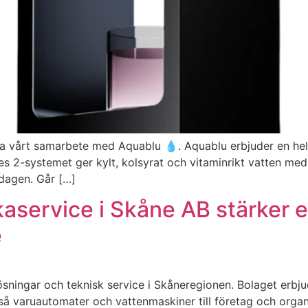
a vårt samarbete med Aquablu 💧. Aquablu erbjuder en helt n
 2-systemet ger kylt, kolsyrat och vitaminrikt vatten med 
 dagen. Går […]
aservice i Skåne AB stärker e
e
sningar och teknisk service i Skåneregionen. Bolaget erbjud
så varuautomater och vattenmaskiner till företag och organ