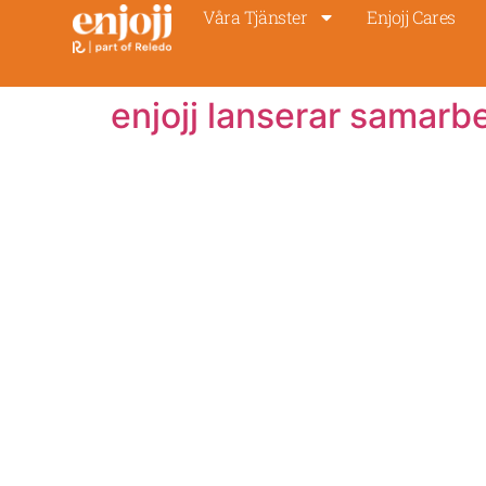
Våra Tjänster
Enjojj Cares
enjojj lanserar samar